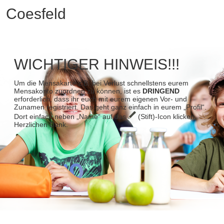
Coesfeld
WICHTIGER HINWEIS!!!
Um die Mensakarte z.B. bei Verlust schnellstens eurem
Mensakonto zuordnen zu können, ist es
DRINGEND
erforderlich, dass ihr euch mit eurem eigenen Vor- und
Zunamen registriert. Das geht ganz einfach in eurem „Profil“.
Dort einfach neben „Name“ auf das
(Stift)-Icon klicken.
Herzlichen Dank.