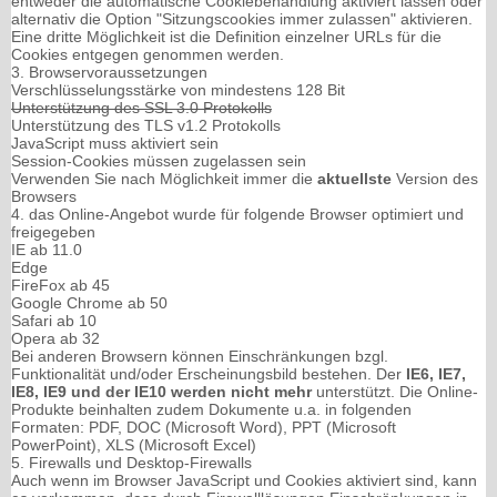
entweder die automatische Cookiebehandlung aktiviert lassen oder
alternativ die Option "Sitzungscookies immer zulassen" aktivieren.
Eine dritte Möglichkeit ist die Definition einzelner URLs für die
Cookies entgegen genommen werden.
3. Browservoraussetzungen
Verschlüsselungsstärke von mindestens 128 Bit
Unterstützung des SSL 3.0 Protokolls
Unterstützung des TLS v1.2 Protokolls
JavaScript muss aktiviert sein
Session-Cookies müssen zugelassen sein
Verwenden Sie nach Möglichkeit immer die
aktuellste
Version des
Browsers
4. das Online-Angebot wurde für folgende Browser optimiert und
freigegeben
IE ab 11.0
Edge
FireFox ab 45
Google Chrome ab 50
Safari ab 10
Opera ab 32
Bei anderen Browsern können Einschränkungen bzgl.
Funktionalität und/oder Erscheinungsbild bestehen. Der
IE6, IE7,
IE8, IE9 und der IE10 werden nicht mehr
unterstützt. Die Online-
Produkte beinhalten zudem Dokumente u.a. in folgenden
Formaten: PDF, DOC (Microsoft Word), PPT (Microsoft
PowerPoint), XLS (Microsoft Excel)
5. Firewalls und Desktop-Firewalls
Auch wenn im Browser JavaScript und Cookies aktiviert sind, kann